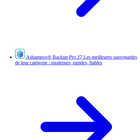
Ashampoo
®
Backup Pro 27
Les meilleures sauvegardes
de leur catégorie : modernes, rapides, fiables