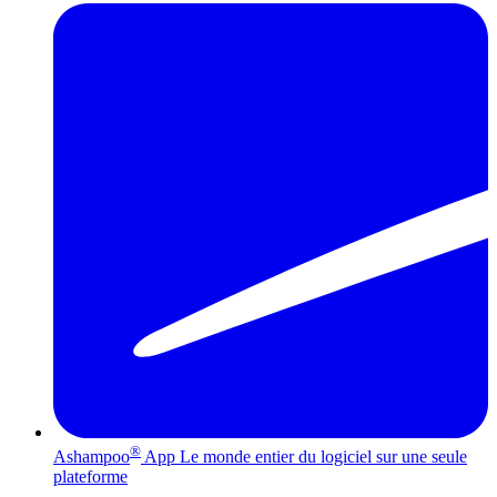
®
Ashampoo
App
Le monde entier du logiciel sur une seule
plateforme