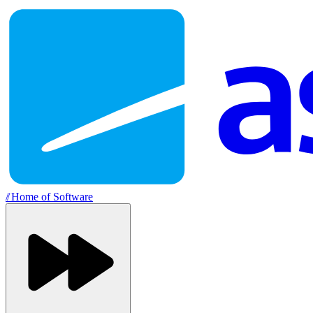
//
Home of Software