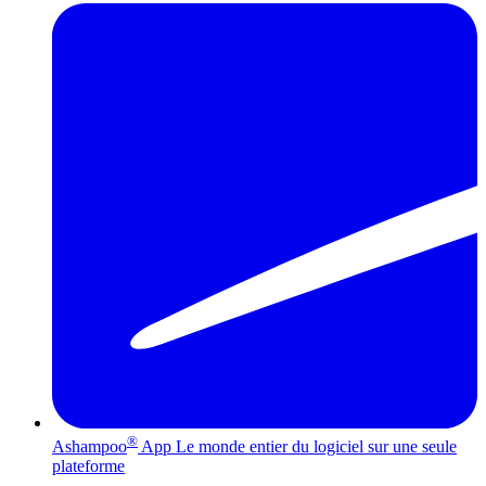
®
Ashampoo
App
Le monde entier du logiciel sur une seule
plateforme