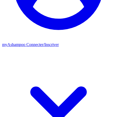
my
Ashampoo
Connecter
/
Inscriver