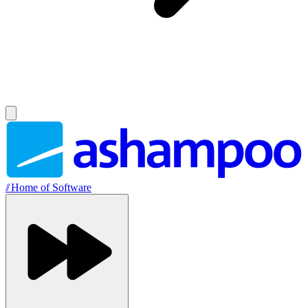
//
Home of Software