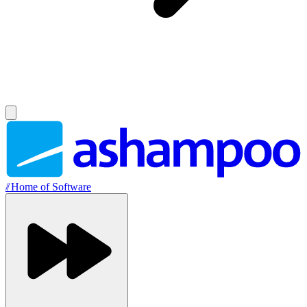
//
Home of Software