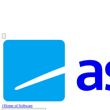
//
Home of Software