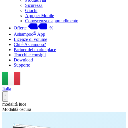
Produttività
Sicurezza
Giochi
App per Mobile
Conoscenza e apprendimento
Offerte
%
®
Ashampoo
App
Licenze di volume
Chi è Ashampoo?
Partner del marketplace
Trucchi e consigli
Download
Supporto
Italia
modalità luce
Modalità oscura