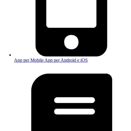
App per Mobile
App per Android e iOS