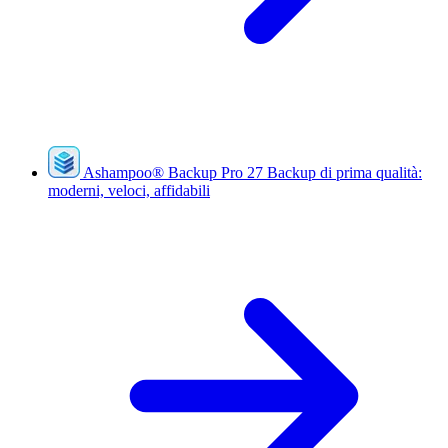
Ashampoo
®
Backup Pro 27
Backup di prima qualità:
moderni, veloci, affidabili