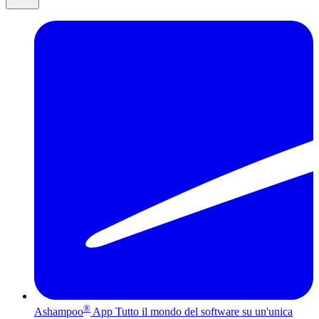
®
Ashampoo
App
Tutto il mondo del software su un'unica