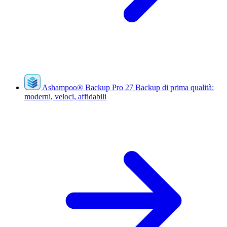
Ashampoo
®
Backup Pro 27
Backup di prima qualità:
moderni, veloci, affidabili