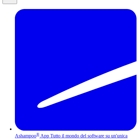
®
Ashampoo
App
Tutto il mondo del software su un'unica