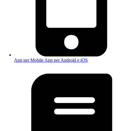
App per Mobile
App per Android e iOS