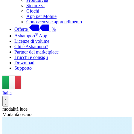
Produttività
Sicurezza
Giochi
App per Mobile
Conoscenza e apprendimento
Offerte
%
®
Ashampoo
App
Licenze di volume
Chi è Ashampoo?
Partner del marketplace
Trucchi e consigli
Download
Supporto
Italia
modalità luce
Modalità oscura