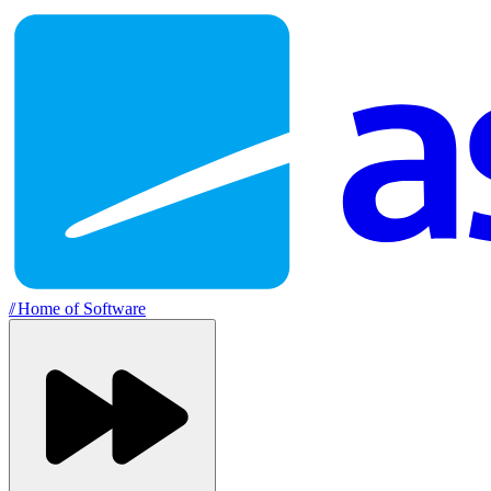
//
Home of Software