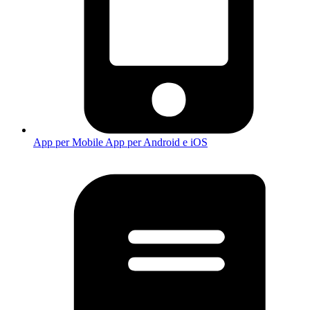
App per Mobile
App per Android e iOS