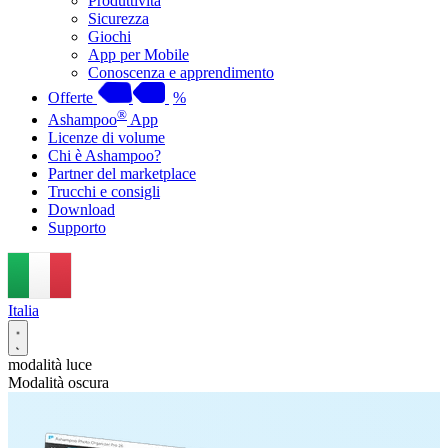
Produttività
Sicurezza
Giochi
App per Mobile
Conoscenza e apprendimento
Offerte
%
®
Ashampoo
App
Licenze di volume
Chi è Ashampoo?
Partner del marketplace
Trucchi e consigli
Download
Supporto
Italia
modalità luce
Modalità oscura