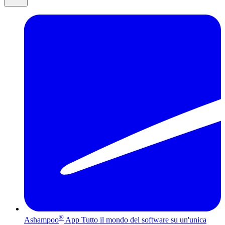
®
Ashampoo
App
Tutto il mondo del software su un'unica