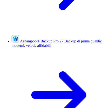
Ashampoo
®
Backup Pro 27
Backup di prima qualità:
moderni, veloci, affidabili