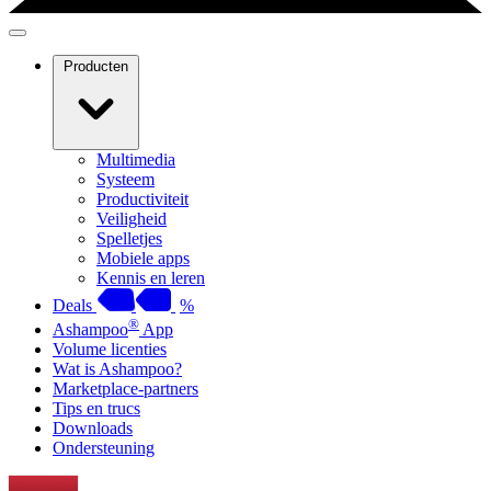
Producten
Multimedia
Systeem
Productiviteit
Veiligheid
Spelletjes
Mobiele apps
Kennis en leren
Deals
%
®
Ashampoo
App
Volume licenties
Wat is Ashampoo?
Marketplace-partners
Tips en trucs
Downloads
Ondersteuning