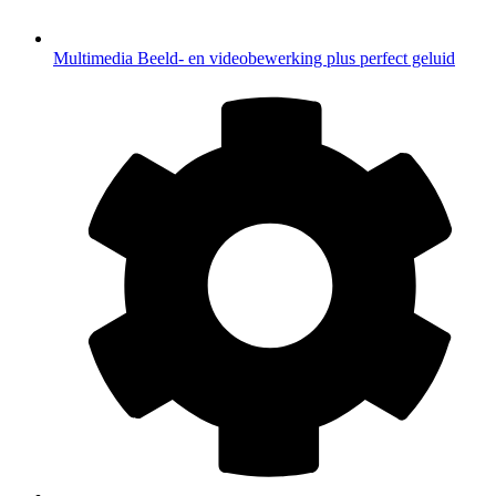
Multimedia
Beeld- en videobewerking plus perfect geluid