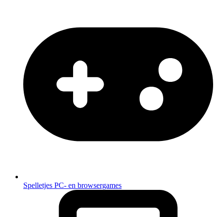
Spelletjes
PC- en browsergames