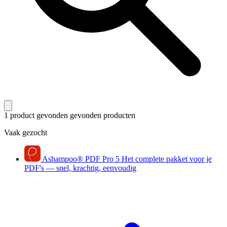
1 product gevonden
gevonden producten
Vaak gezocht
Ashampoo
®
PDF Pro 5
Het complete pakket voor je
PDF's — snel, krachtig, eenvoudig