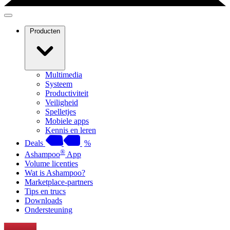
Producten
Multimedia
Systeem
Productiviteit
Veiligheid
Spelletjes
Mobiele apps
Kennis en leren
Deals
%
®
Ashampoo
App
Volume licenties
Wat is Ashampoo?
Marketplace-partners
Tips en trucs
Downloads
Ondersteuning