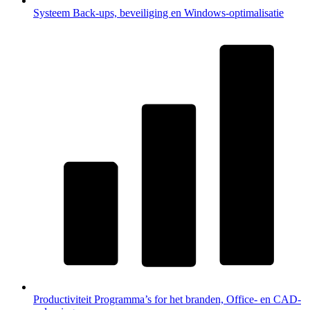
Systeem
Back-ups, beveiliging en Windows-optimalisatie
Productiviteit
Programma’s for het branden, Office- en CAD-