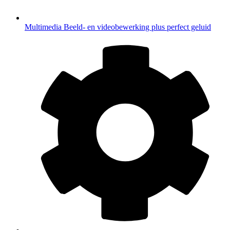
Multimedia
Beeld- en videobewerking plus perfect geluid