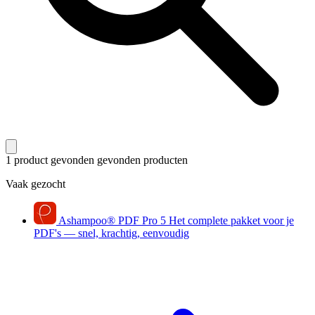
1 product gevonden
gevonden producten
Vaak gezocht
Ashampoo
®
PDF Pro 5
Het complete pakket voor je
PDF's — snel, krachtig, eenvoudig