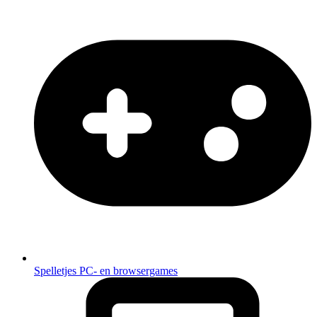
Spelletjes
PC- en browsergames