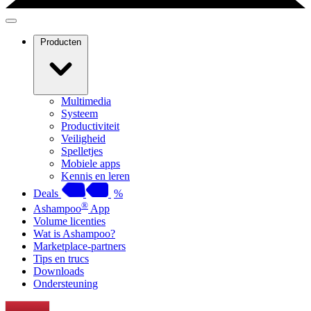
Producten
Multimedia
Systeem
Productiviteit
Veiligheid
Spelletjes
Mobiele apps
Kennis en leren
Deals
%
®
Ashampoo
App
Volume licenties
Wat is Ashampoo?
Marketplace-partners
Tips en trucs
Downloads
Ondersteuning