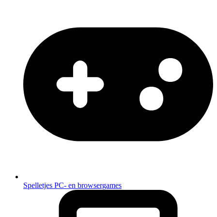
Spelletjes
PC- en browsergames