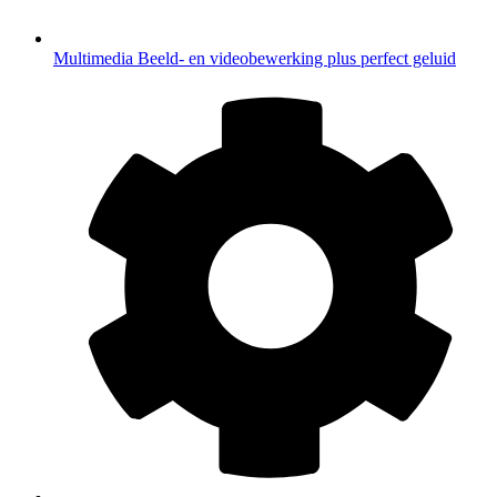
Multimedia
Beeld- en videobewerking plus perfect geluid