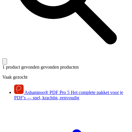
1 product gevonden
gevonden producten
Vaak gezocht
Ashampoo
®
PDF Pro 5
Het complete pakket voor je
PDF's — snel, krachtig, eenvoudig