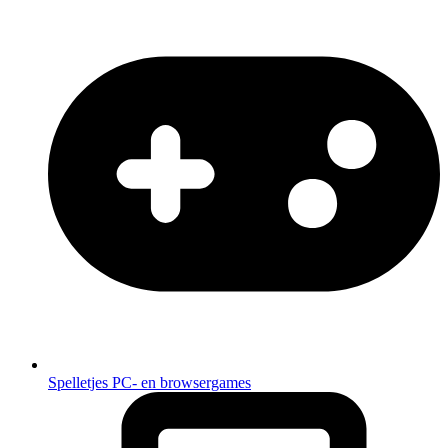
Spelletjes
PC- en browsergames