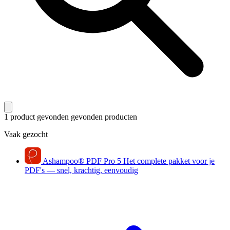
1 product gevonden
gevonden producten
Vaak gezocht
Ashampoo
®
PDF Pro 5
Het complete pakket voor je
PDF's — snel, krachtig, eenvoudig