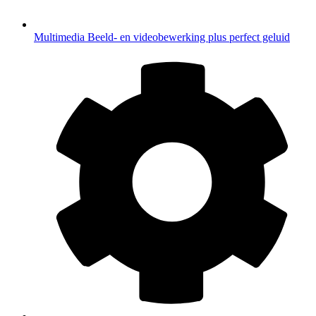
Multimedia
Beeld- en videobewerking plus perfect geluid