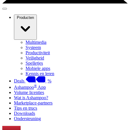
Producten
Multimedia
Systeem
Productiviteit
Veiligheid
Spelletjes
Mobiele apps
Kennis en leren
Deals
%
®
Ashampoo
App
Volume licenties
Wat is Ashampoo?
Marketplace-partners
Tips en trucs
Downloads
Ondersteuning