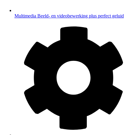
Multimedia
Beeld- en videobewerking plus perfect geluid