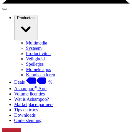
Producten
Multimedia
Systeem
Productiviteit
Veiligheid
Spelletjes
Mobiele apps
Kennis en leren
Deals
%
®
Ashampoo
App
Volume licenties
Wat is Ashampoo?
Marketplace-partners
Tips en trucs
Downloads
Ondersteuning