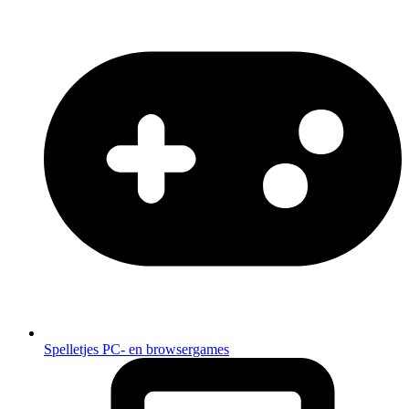
Spelletjes
PC- en browsergames