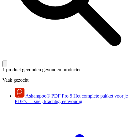
1 product gevonden
gevonden producten
Vaak gezocht
Ashampoo
®
PDF Pro 5
Het complete pakket voor je
PDF's — snel, krachtig, eenvoudig