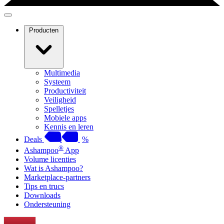
Producten
Multimedia
Systeem
Productiviteit
Veiligheid
Spelletjes
Mobiele apps
Kennis en leren
Deals
%
®
Ashampoo
App
Volume licenties
Wat is Ashampoo?
Marketplace-partners
Tips en trucs
Downloads
Ondersteuning