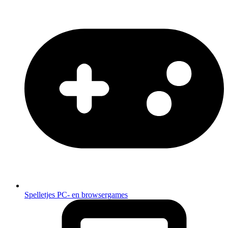
Spelletjes
PC- en browsergames