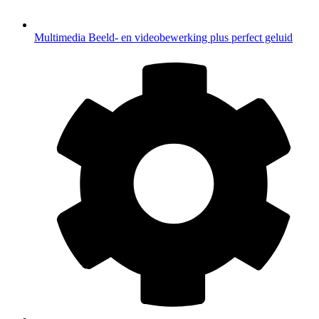
Multimedia
Beeld- en videobewerking plus perfect geluid