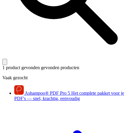
1 product gevonden
gevonden producten
Vaak gezocht
Ashampoo
®
PDF Pro 5
Het complete pakket voor je
PDF's — snel, krachtig, eenvoudig