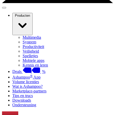
Producten
Multimedia
Systeem
Productiviteit
Veiligheid
Spelletjes
Mobiele apps
Kennis en leren
Deals
%
®
Ashampoo
App
Volume licenties
Wat is Ashampoo?
Marketplace-partners
Tips en trucs
Downloads
Ondersteuning