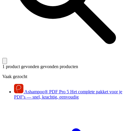
1 product gevonden
gevonden producten
Vaak gezocht
Ashampoo
®
PDF Pro 5
Het complete pakket voor je
PDF's — snel, krachtig, eenvoudig