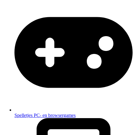
Spelletjes
PC- en browsergames