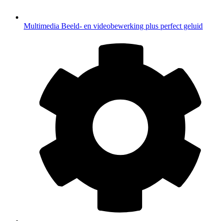
Multimedia
Beeld- en videobewerking plus perfect geluid