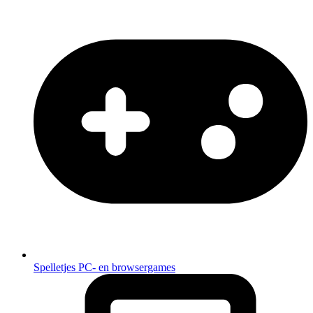
Spelletjes
PC- en browsergames