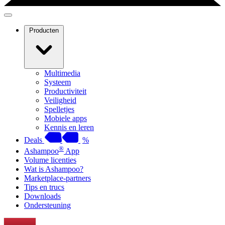
Producten
Multimedia
Systeem
Productiviteit
Veiligheid
Spelletjes
Mobiele apps
Kennis en leren
Deals
%
®
Ashampoo
App
Volume licenties
Wat is Ashampoo?
Marketplace-partners
Tips en trucs
Downloads
Ondersteuning