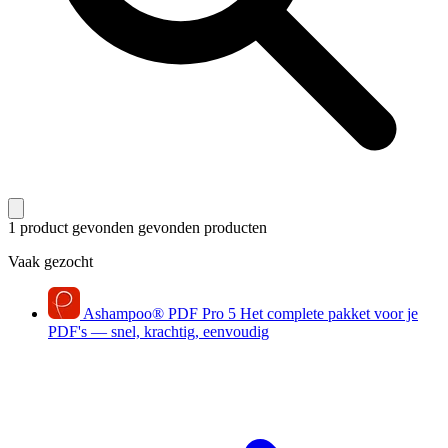
1 product gevonden
gevonden producten
Vaak gezocht
Ashampoo
®
PDF Pro 5
Het complete pakket voor je
PDF's — snel, krachtig, eenvoudig