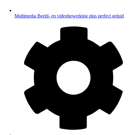
Multimedia
Beeld- en videobewerking plus perfect geluid