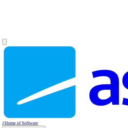
//
Home of Software