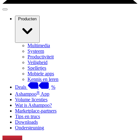
Producten
Multimedia
Systeem
Productiviteit
Veiligheid
Spelletjes
Mobiele apps
Kennis en leren
Deals
%
®
Ashampoo
App
Volume licenties
Wat is Ashampoo?
Marketplace-partners
Tips en trucs
Downloads
Ondersteuning