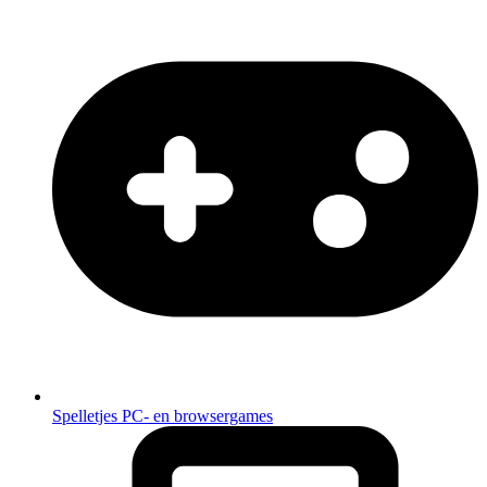
Spelletjes
PC- en browsergames