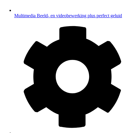
Multimedia
Beeld- en videobewerking plus perfect geluid