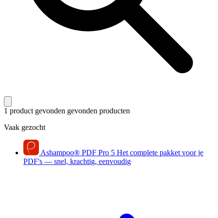
1 product gevonden
gevonden producten
Vaak gezocht
Ashampoo
®
PDF Pro 5
Het complete pakket voor je
PDF's — snel, krachtig, eenvoudig