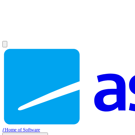
//
Home of Software