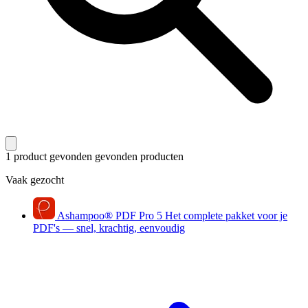
1 product gevonden
gevonden producten
Vaak gezocht
Ashampoo
®
PDF Pro 5
Het complete pakket voor je
PDF's — snel, krachtig, eenvoudig