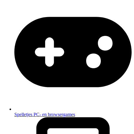
Spelletjes
PC- en browsergames