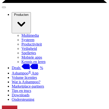
Producten
Multimedia
Systeem
Productiviteit
Veiligheid
Spelletjes
Mobiele apps
Kennis en leren
Deals
%
®
Ashampoo
App
Volume licenties
Wat is Ashampoo?
Marketplace-partners
Tips en trucs
Downloads
Ondersteuning