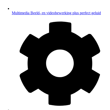
Multimedia
Beeld- en videobewerking plus perfect geluid