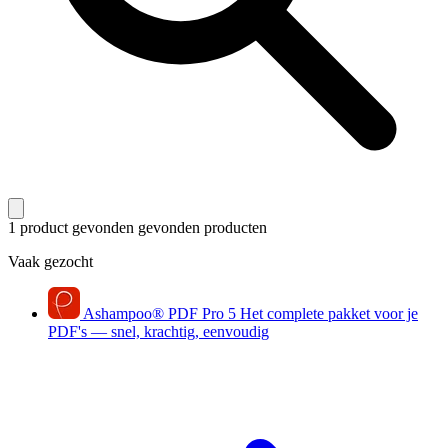
1 product gevonden
gevonden producten
Vaak gezocht
Ashampoo
®
PDF Pro 5
Het complete pakket voor je
PDF's — snel, krachtig, eenvoudig