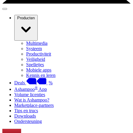
Producten
Multimedia
Systeem
Productiviteit
Veiligheid
Spelletjes
Mobiele apps
Kennis en leren
Deals
%
®
Ashampoo
App
Volume licenties
Wat is Ashampoo?
Marketplace-partners
Tips en trucs
Downloads
Ondersteuning