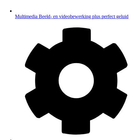
Multimedia
Beeld- en videobewerking plus perfect geluid