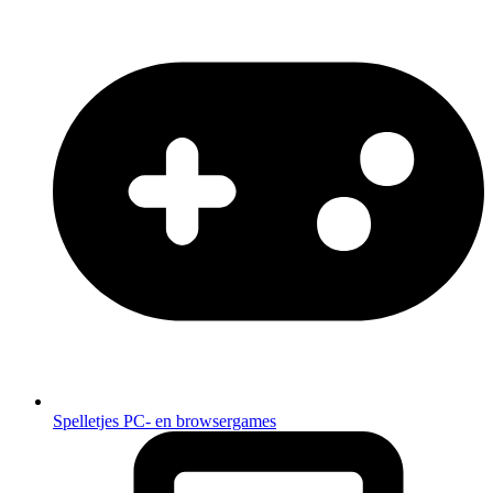
Spelletjes
PC- en browsergames