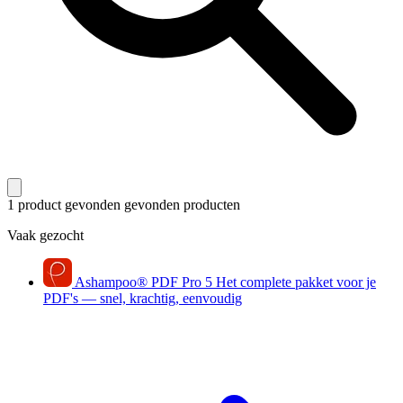
1 product gevonden
gevonden producten
Vaak gezocht
Ashampoo
®
PDF Pro 5
Het complete pakket voor je
PDF's — snel, krachtig, eenvoudig