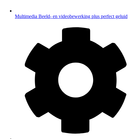
Multimedia
Beeld- en videobewerking plus perfect geluid