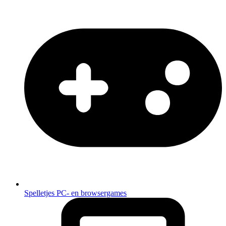
Spelletjes
PC- en browsergames