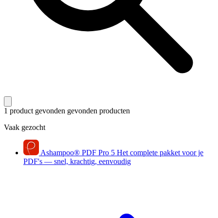
1 product gevonden
gevonden producten
Vaak gezocht
Ashampoo
®
PDF Pro 5
Het complete pakket voor je
PDF's — snel, krachtig, eenvoudig