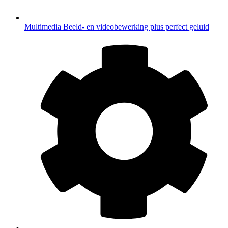
Multimedia
Beeld- en videobewerking plus perfect geluid