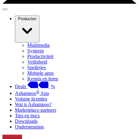
Producten
Multimedia
Systeem
Productiviteit
Veiligheid
Spelletjes
Mobiele apps
Kennis en leren
Deals
%
®
Ashampoo
App
Volume licenties
Wat is Ashampoo?
Marketplace-partners
Tips en trucs
Downloads
Ondersteuning