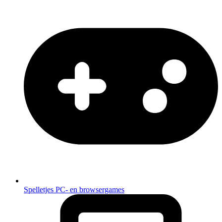
Spelletjes
PC- en browsergames