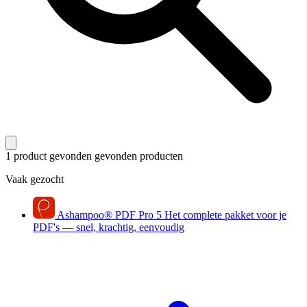
1 product gevonden
gevonden producten
Vaak gezocht
Ashampoo
®
PDF Pro 5
Het complete pakket voor je
PDF's — snel, krachtig, eenvoudig