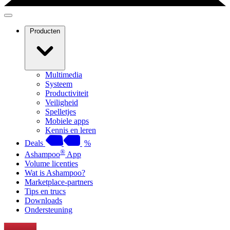
Producten
Multimedia
Systeem
Productiviteit
Veiligheid
Spelletjes
Mobiele apps
Kennis en leren
Deals
%
®
Ashampoo
App
Volume licenties
Wat is Ashampoo?
Marketplace-partners
Tips en trucs
Downloads
Ondersteuning