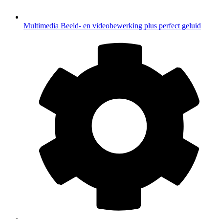
Multimedia
Beeld- en videobewerking plus perfect geluid