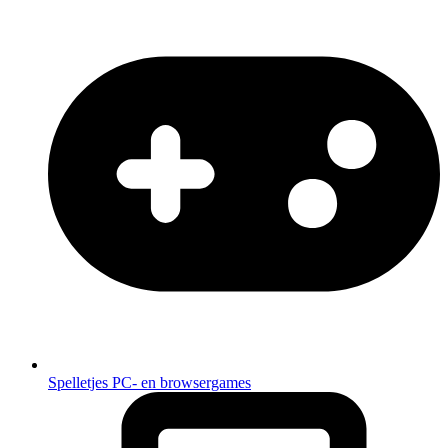
Spelletjes
PC- en browsergames