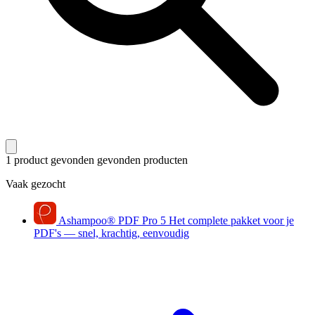
1 product gevonden
gevonden producten
Vaak gezocht
Ashampoo
®
PDF Pro 5
Het complete pakket voor je
PDF's — snel, krachtig, eenvoudig