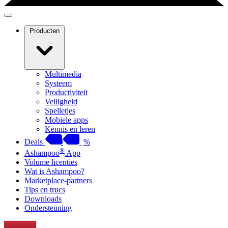
Producten
Multimedia
Systeem
Productiviteit
Veiligheid
Spelletjes
Mobiele apps
Kennis en leren
Deals
%
®
Ashampoo
App
Volume licenties
Wat is Ashampoo?
Marketplace-partners
Tips en trucs
Downloads
Ondersteuning