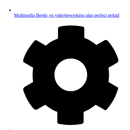
Multimedia
Beeld- en videobewerking plus perfect geluid