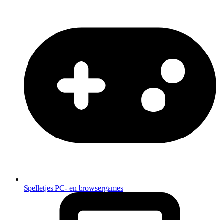
Spelletjes
PC- en browsergames