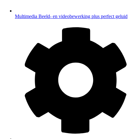
Multimedia
Beeld- en videobewerking plus perfect geluid