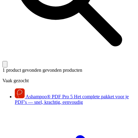
1 product gevonden
gevonden producten
Vaak gezocht
Ashampoo
®
PDF Pro 5
Het complete pakket voor je
PDF's — snel, krachtig, eenvoudig