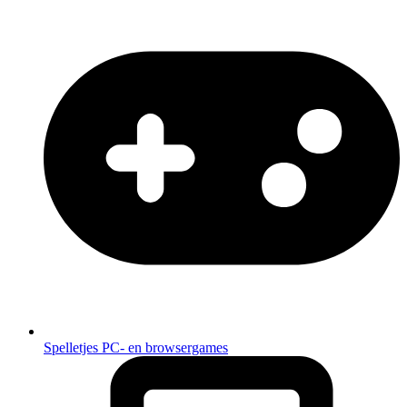
Spelletjes
PC- en browsergames