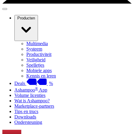
Producten
Multimedia
Systeem
Productiviteit
Veiligheid
Spelletjes
Mobiele apps
Kennis en leren
Deals
%
®
Ashampoo
App
Volume licenties
Wat is Ashampoo?
Marketplace-partners
Tips en trucs
Downloads
Ondersteuning