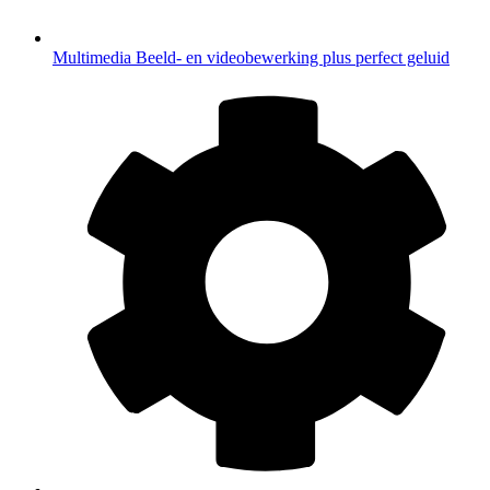
Multimedia
Beeld- en videobewerking plus perfect geluid