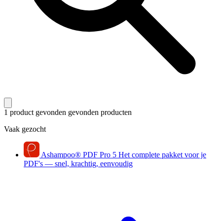
1 product gevonden
gevonden producten
Vaak gezocht
Ashampoo
®
PDF Pro 5
Het complete pakket voor je
PDF's — snel, krachtig, eenvoudig