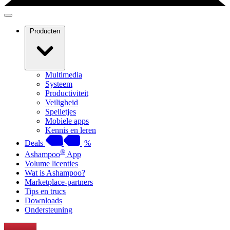
Producten
Multimedia
Systeem
Productiviteit
Veiligheid
Spelletjes
Mobiele apps
Kennis en leren
Deals
%
®
Ashampoo
App
Volume licenties
Wat is Ashampoo?
Marketplace-partners
Tips en trucs
Downloads
Ondersteuning