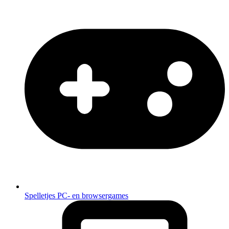
Spelletjes
PC- en browsergames