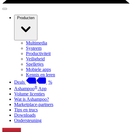
Producten
Multimedia
Systeem
Productiviteit
Veiligheid
Spelletjes
Mobiele apps
Kennis en leren
Deals
%
®
Ashampoo
App
Volume licenties
Wat is Ashampoo?
Marketplace-partners
Tips en trucs
Downloads
Ondersteuning