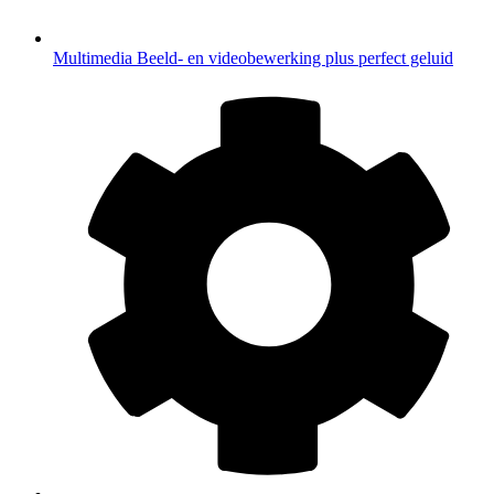
Multimedia
Beeld- en videobewerking plus perfect geluid