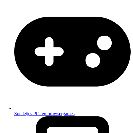
Spelletjes
PC- en browsergames