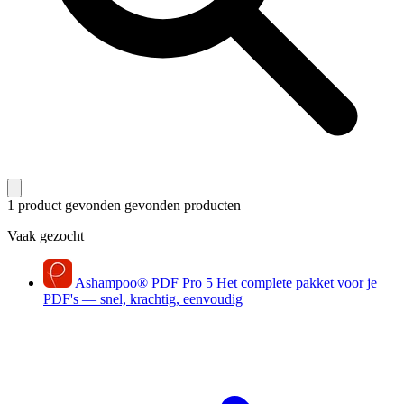
1 product gevonden
gevonden producten
Vaak gezocht
Ashampoo
®
PDF Pro 5
Het complete pakket voor je
PDF's — snel, krachtig, eenvoudig