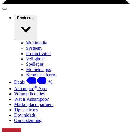
Producten
Multimedia
Systeem
Productiviteit
Veiligheid
Spelletjes
Mobiele apps
Kennis en leren
Deals
%
®
Ashampoo
App
Volume licenties
Wat is Ashampoo?
Marketplace-partners
Tips en trucs
Downloads
Ondersteuning