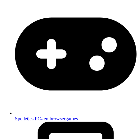
Spelletjes
PC- en browsergames