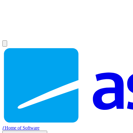
//
Home of Software