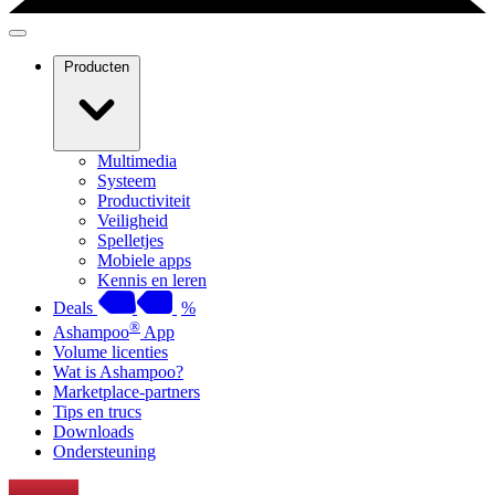
Producten
Multimedia
Systeem
Productiviteit
Veiligheid
Spelletjes
Mobiele apps
Kennis en leren
Deals
%
®
Ashampoo
App
Volume licenties
Wat is Ashampoo?
Marketplace-partners
Tips en trucs
Downloads
Ondersteuning