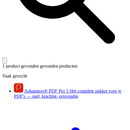
1 product gevonden
gevonden producten
Vaak gezocht
Ashampoo
®
PDF Pro 5
Het complete pakket voor je
PDF's — snel, krachtig, eenvoudig