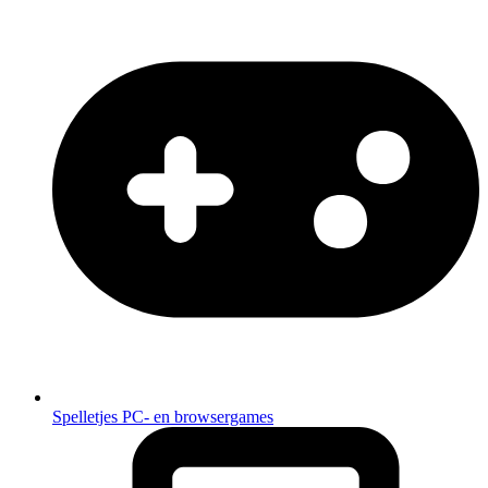
Spelletjes
PC- en browsergames