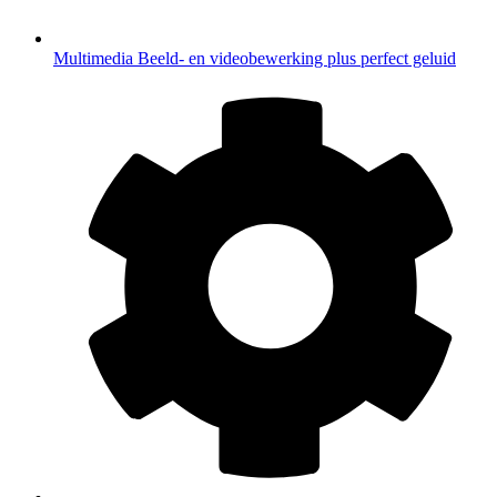
Multimedia
Beeld- en videobewerking plus perfect geluid