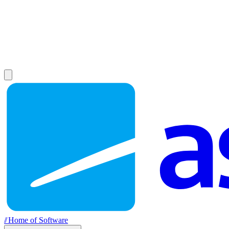
//
Home of Software