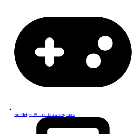
Spelletjes
PC- en browsergames