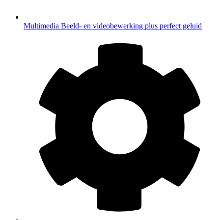
Multimedia
Beeld- en videobewerking plus perfect geluid