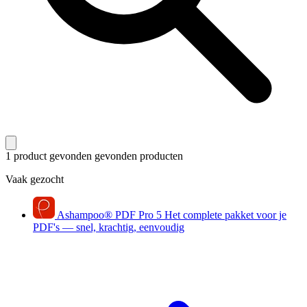
1 product gevonden
gevonden producten
Vaak gezocht
Ashampoo
®
PDF Pro 5
Het complete pakket voor je
PDF's — snel, krachtig, eenvoudig