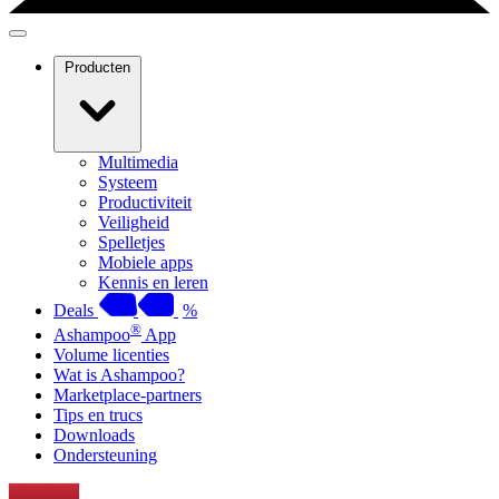
Producten
Multimedia
Systeem
Productiviteit
Veiligheid
Spelletjes
Mobiele apps
Kennis en leren
Deals
%
®
Ashampoo
App
Volume licenties
Wat is Ashampoo?
Marketplace-partners
Tips en trucs
Downloads
Ondersteuning