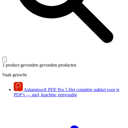
1 product gevonden
gevonden producten
Vaak gezocht
Ashampoo
®
PDF Pro 5
Het complete pakket voor je
PDF's — snel, krachtig, eenvoudig