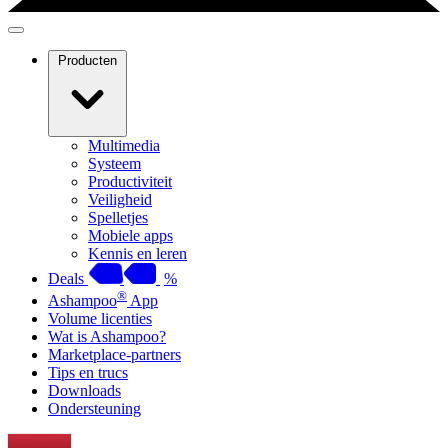
Producten
Multimedia
Systeem
Productiviteit
Veiligheid
Spelletjes
Mobiele apps
Kennis en leren
Deals
%
®
Ashampoo
App
Volume licenties
Wat is Ashampoo?
Marketplace-partners
Tips en trucs
Downloads
Ondersteuning