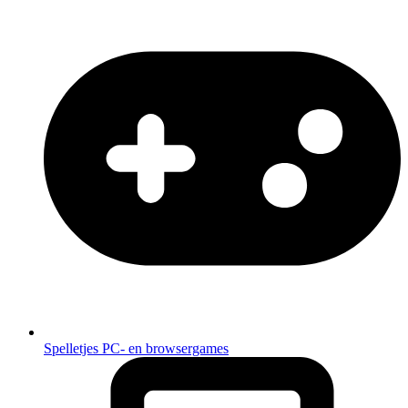
Spelletjes
PC- en browsergames