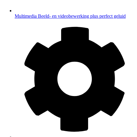
Multimedia
Beeld- en videobewerking plus perfect geluid