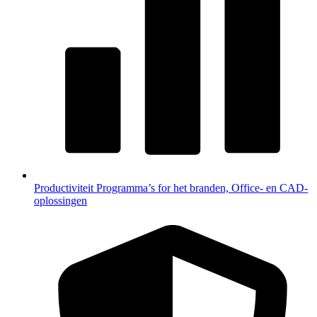
Productiviteit
Programma’s for het branden, Office- en CAD-
oplossingen