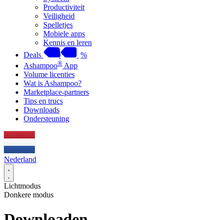
Productiviteit
Veiligheid
Spelletjes
Mobiele apps
Kennis en leren
Deals
%
®
Ashampoo
App
Volume licenties
Wat is Ashampoo?
Marketplace-partners
Tips en trucs
Downloads
Ondersteuning
Nederland
Lichtmodus
Donkere modus
Downloaden