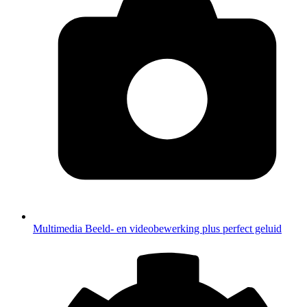
Multimedia
Beeld- en videobewerking plus perfect geluid