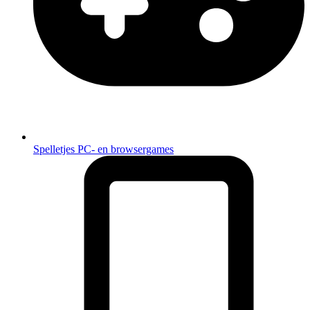
Spelletjes
PC- en browsergames