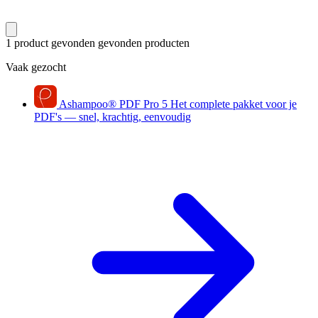
1 product gevonden
gevonden producten
Vaak gezocht
Ashampoo
®
PDF Pro 5
Het complete pakket voor je
PDF's — snel, krachtig, eenvoudig