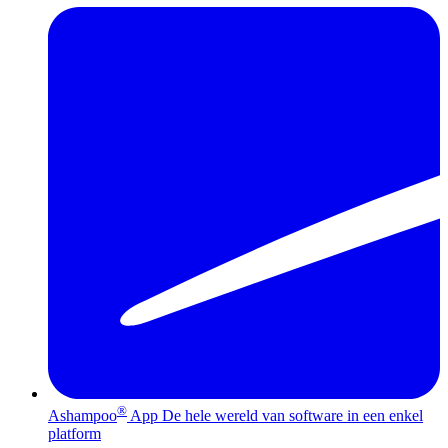
®
Ashampoo
App
De hele wereld van software in een enkel
platform