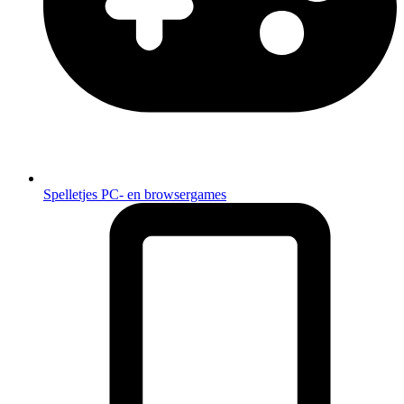
Spelletjes
PC- en browsergames