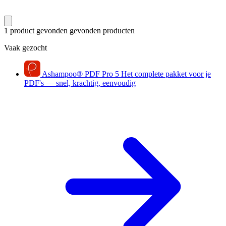
1 product gevonden
gevonden producten
Vaak gezocht
Ashampoo
®
PDF Pro 5
Het complete pakket voor je
PDF's — snel, krachtig, eenvoudig