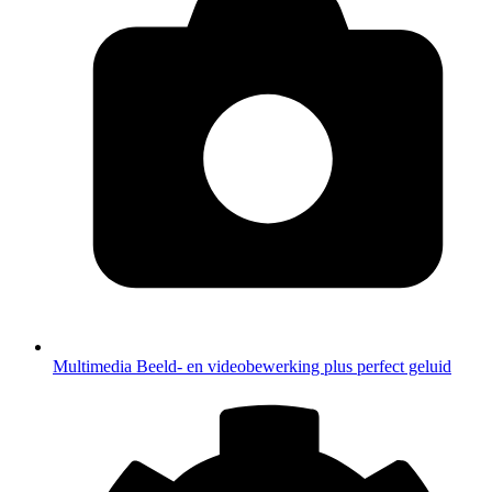
Multimedia
Beeld- en videobewerking plus perfect geluid