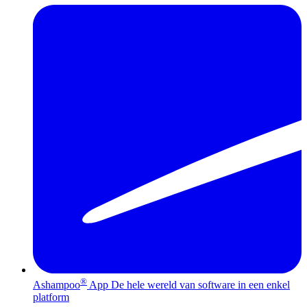
®
Ashampoo
App
De hele wereld van software in een enkel
platform