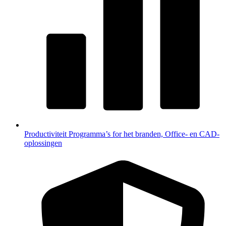
Productiviteit
Programma’s for het branden, Office- en CAD-
oplossingen