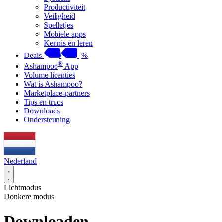
Productiviteit
Veiligheid
Spelletjes
Mobiele apps
Kennis en leren
Deals
%
®
Ashampoo
App
Volume licenties
Wat is Ashampoo?
Marketplace-partners
Tips en trucs
Downloads
Ondersteuning
Nederland
Lichtmodus
Donkere modus
Downloaden