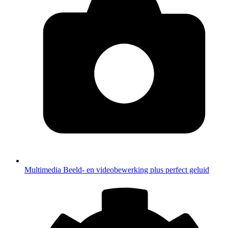
Multimedia
Beeld- en videobewerking plus perfect geluid