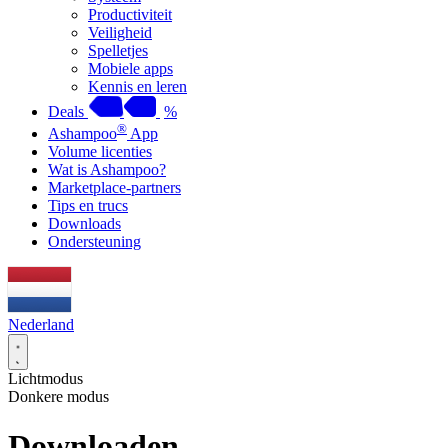
Productiviteit
Veiligheid
Spelletjes
Mobiele apps
Kennis en leren
Deals
%
®
Ashampoo
App
Volume licenties
Wat is Ashampoo?
Marketplace-partners
Tips en trucs
Downloads
Ondersteuning
Nederland
Lichtmodus
Donkere modus
Downloaden