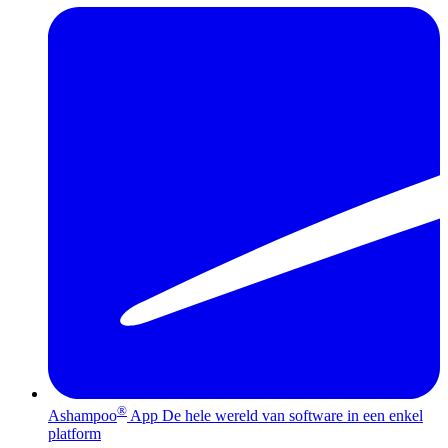
®
Ashampoo
App
De hele wereld van software in een enkel
platform