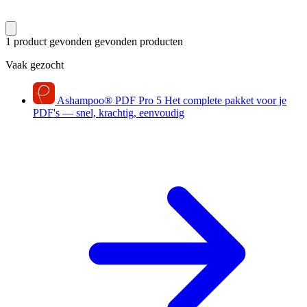
1 product gevonden
gevonden producten
Vaak gezocht
Ashampoo
®
PDF Pro 5
Het complete pakket voor je
PDF's — snel, krachtig, eenvoudig