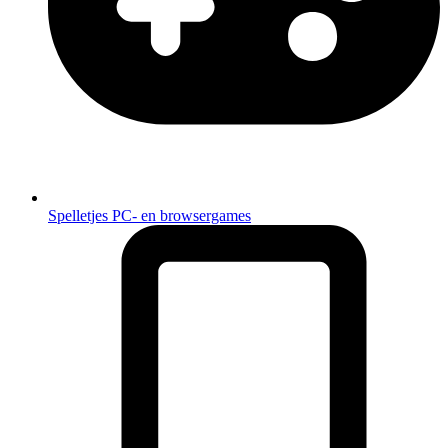
Spelletjes
PC- en browsergames