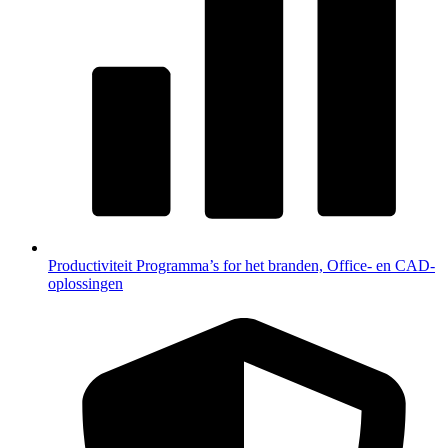
Productiviteit
Programma’s for het branden, Office- en CAD-
oplossingen