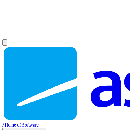
//
Home of Software