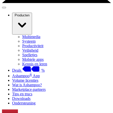
Producten
Multimedia
Systeem
Productiviteit
Veiligheid
Spelletjes
Mobiele apps
Kennis en leren
Deals
%
®
Ashampoo
App
Volume licenties
Wat is Ashampoo?
Marketplace-partners
Tips en trucs
Downloads
Ondersteuning