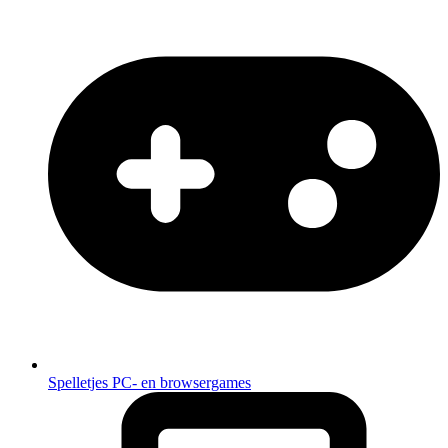
Spelletjes
PC- en browsergames