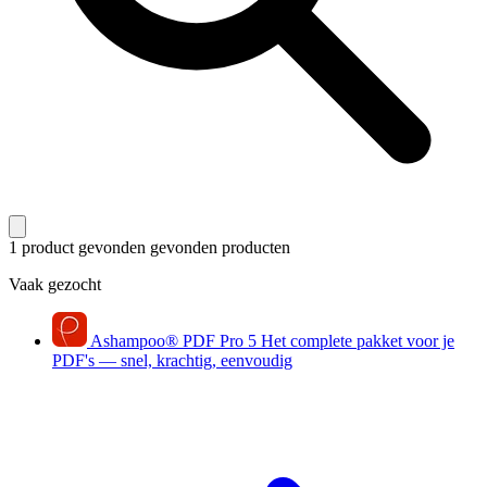
1 product gevonden
gevonden producten
Vaak gezocht
Ashampoo
®
PDF Pro 5
Het complete pakket voor je
PDF's — snel, krachtig, eenvoudig