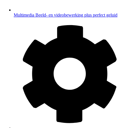
Multimedia
Beeld- en videobewerking plus perfect geluid