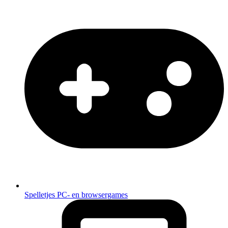
Spelletjes
PC- en browsergames