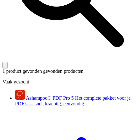
1 product gevonden
gevonden producten
Vaak gezocht
Ashampoo
®
PDF Pro 5
Het complete pakket voor je
PDF's — snel, krachtig, eenvoudig