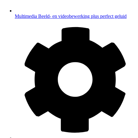
Multimedia
Beeld- en videobewerking plus perfect geluid