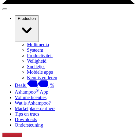
Producten
Multimedia
Systeem
Productiviteit
Veiligheid
Spelletjes
Mobiele apps
Kennis en leren
Deals
%
®
Ashampoo
App
Volume licenties
Wat is Ashampoo?
Marketplace-partners
Tips en trucs
Downloads
Ondersteuning