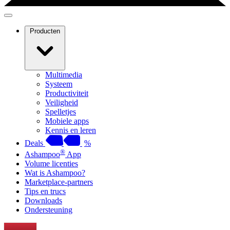
Producten
Multimedia
Systeem
Productiviteit
Veiligheid
Spelletjes
Mobiele apps
Kennis en leren
Deals
%
®
Ashampoo
App
Volume licenties
Wat is Ashampoo?
Marketplace-partners
Tips en trucs
Downloads
Ondersteuning