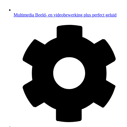
Multimedia
Beeld- en videobewerking plus perfect geluid