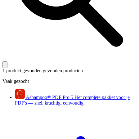
1 product gevonden
gevonden producten
Vaak gezocht
Ashampoo
®
PDF Pro 5
Het complete pakket voor je
PDF's — snel, krachtig, eenvoudig