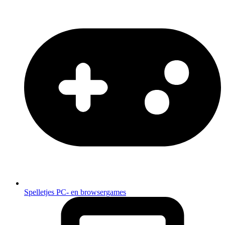
Spelletjes
PC- en browsergames