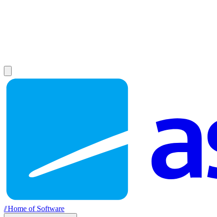
//
Home of Software