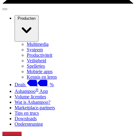
Producten
Multimedia
Systeem
Productiviteit
Veiligheid
Spelletjes
Mobiele apps
Kennis en leren
Deals
%
®
Ashampoo
App
Volume licenties
Wat is Ashampoo?
Marketplace-partners
Tips en trucs
Downloads
Ondersteuning