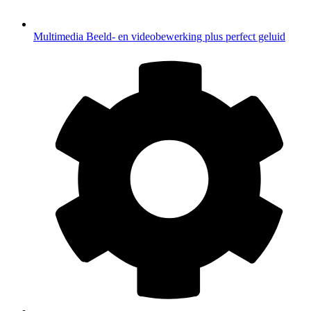
Multimedia
Beeld- en videobewerking plus perfect geluid