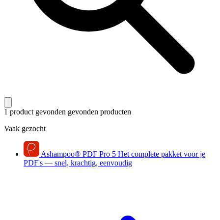
1 product gevonden
gevonden producten
Vaak gezocht
Ashampoo
®
PDF Pro 5
Het complete pakket voor je
PDF's — snel, krachtig, eenvoudig