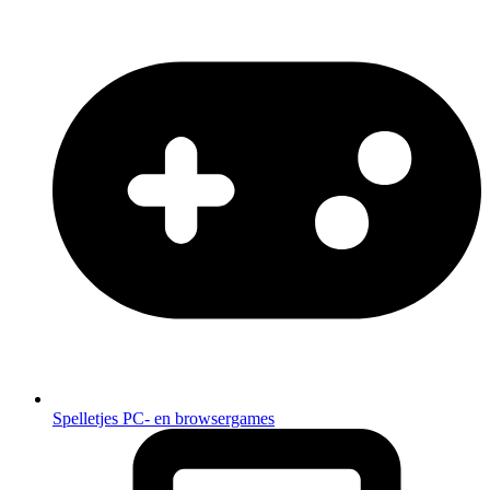
Spelletjes
PC- en browsergames