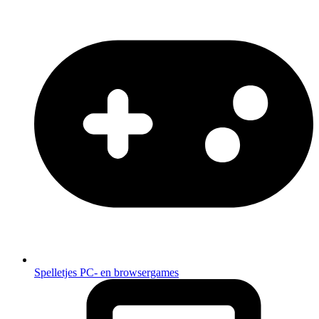
Spelletjes
PC- en browsergames