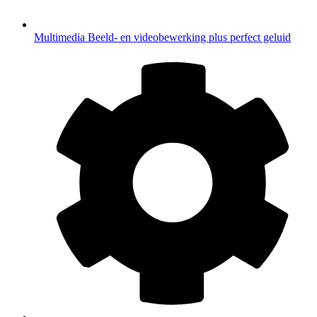
Multimedia
Beeld- en videobewerking plus perfect geluid