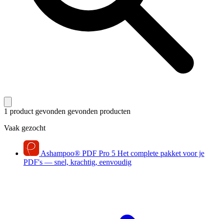
1 product gevonden
gevonden producten
Vaak gezocht
Ashampoo
®
PDF Pro 5
Het complete pakket voor je
PDF's — snel, krachtig, eenvoudig