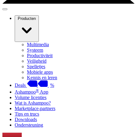
Producten
Multimedia
Systeem
Productiviteit
Veiligheid
Spelletjes
Mobiele apps
Kennis en leren
Deals
%
®
Ashampoo
App
Volume licenties
Wat is Ashampoo?
Marketplace-partners
Tips en trucs
Downloads
Ondersteuning