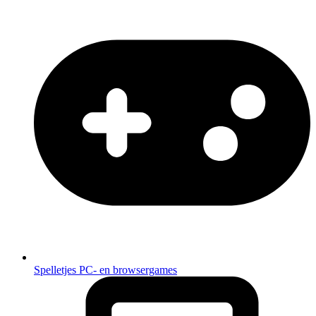
Spelletjes
PC- en browsergames