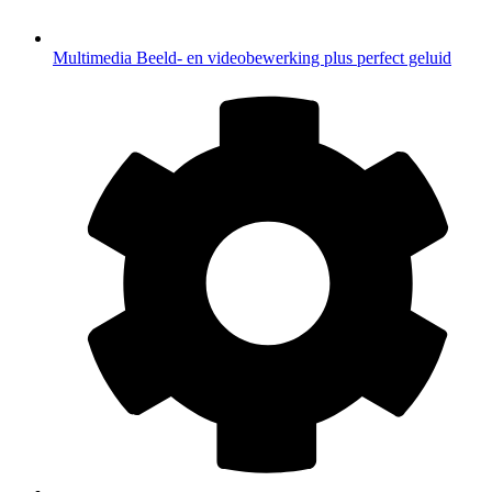
Multimedia
Beeld- en videobewerking plus perfect geluid