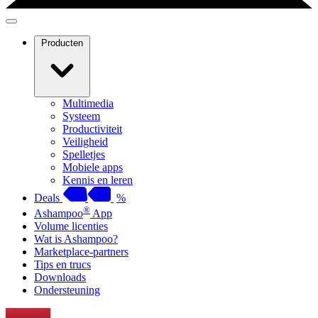
Producten
Multimedia
Systeem
Productiviteit
Veiligheid
Spelletjes
Mobiele apps
Kennis en leren
Deals
%
®
Ashampoo
App
Volume licenties
Wat is Ashampoo?
Marketplace-partners
Tips en trucs
Downloads
Ondersteuning