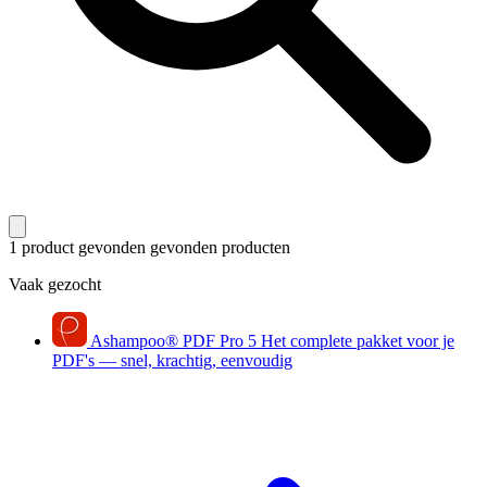
1 product gevonden
gevonden producten
Vaak gezocht
Ashampoo
®
PDF Pro 5
Het complete pakket voor je
PDF's — snel, krachtig, eenvoudig