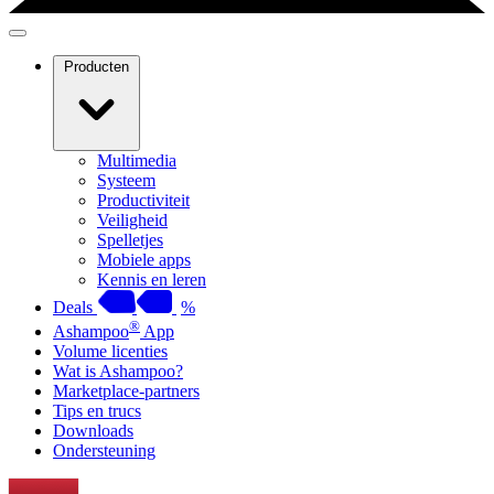
Producten
Multimedia
Systeem
Productiviteit
Veiligheid
Spelletjes
Mobiele apps
Kennis en leren
Deals
%
®
Ashampoo
App
Volume licenties
Wat is Ashampoo?
Marketplace-partners
Tips en trucs
Downloads
Ondersteuning