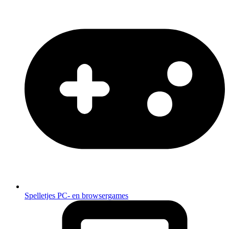
Spelletjes
PC- en browsergames