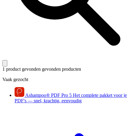
1 product gevonden
gevonden producten
Vaak gezocht
Ashampoo
®
PDF Pro 5
Het complete pakket voor je
PDF's — snel, krachtig, eenvoudig