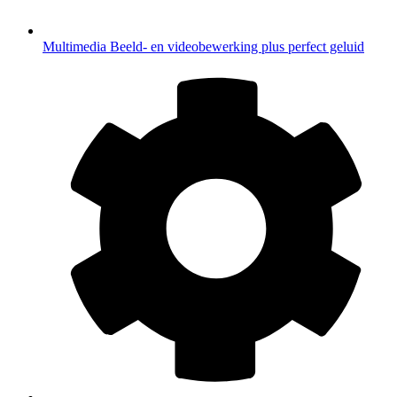
Multimedia
Beeld- en videobewerking plus perfect geluid