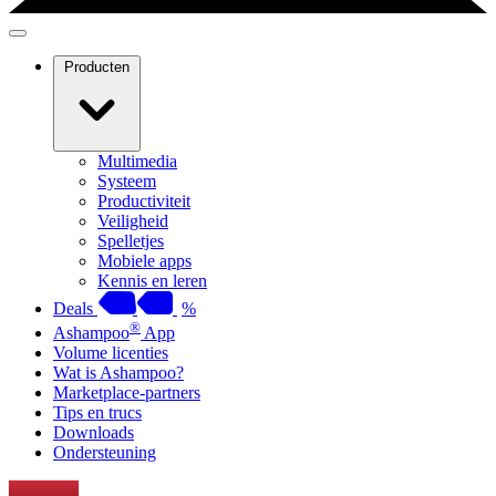
Producten
Multimedia
Systeem
Productiviteit
Veiligheid
Spelletjes
Mobiele apps
Kennis en leren
Deals
%
®
Ashampoo
App
Volume licenties
Wat is Ashampoo?
Marketplace-partners
Tips en trucs
Downloads
Ondersteuning