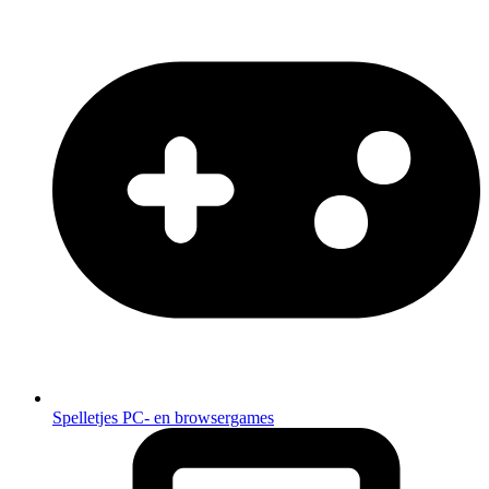
Spelletjes
PC- en browsergames