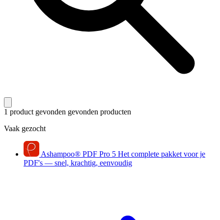
1 product gevonden
gevonden producten
Vaak gezocht
Ashampoo
®
PDF Pro 5
Het complete pakket voor je
PDF's — snel, krachtig, eenvoudig