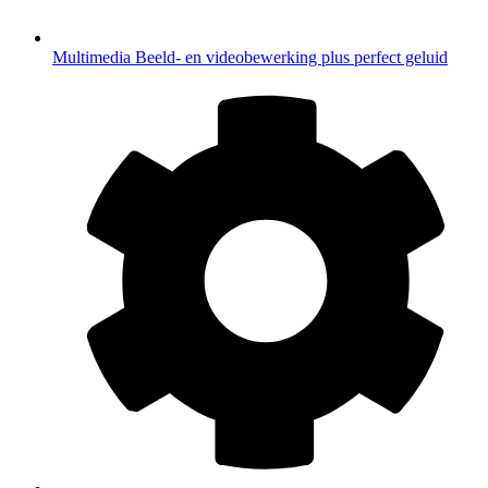
Multimedia
Beeld- en videobewerking plus perfect geluid