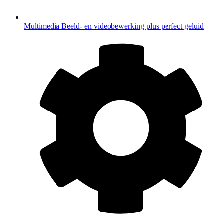
Multimedia
Beeld- en videobewerking plus perfect geluid