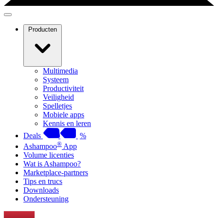
Producten
Multimedia
Systeem
Productiviteit
Veiligheid
Spelletjes
Mobiele apps
Kennis en leren
Deals
%
®
Ashampoo
App
Volume licenties
Wat is Ashampoo?
Marketplace-partners
Tips en trucs
Downloads
Ondersteuning