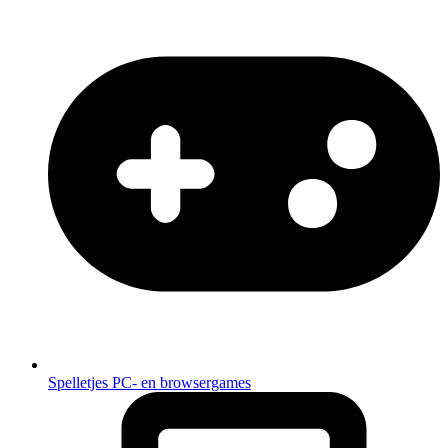
Spelletjes
PC- en browsergames