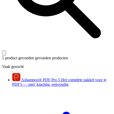
1 product gevonden
gevonden producten
Vaak gezocht
Ashampoo
®
PDF Pro 5
Het complete pakket voor je
PDF's — snel, krachtig, eenvoudig